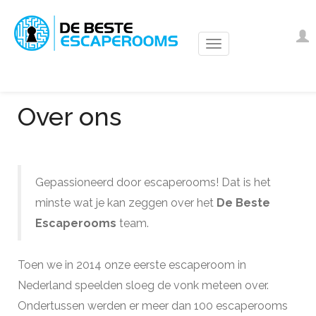
Overslaan
en
Us
I
naar
ac
de
m
inhoud
gaan
Over ons
Gepassioneerd door escaperooms! Dat is het
minste wat je kan zeggen over het
De Beste
Escaperooms
team.
Toen we in 2014 onze eerste escaperoom in
Nederland speelden sloeg de vonk meteen over.
Ondertussen werden er meer dan 100 escaperooms