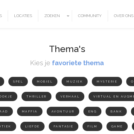
ZOEKEN
S
LOCATIES
COMMUNITY
OVER ONS
Thema's
Kies je
favoriete thema
SPEL
MOBIEL
MUZIEK
MYSTERIE
O
OOKJE
THRILLER
VERHAAL
VIRTUAL EN AUGM
AAD
MAFFIA
AVONTUUR
ENG
BANK
OTIEK
LIEFDE
FANTASIE
FILM
GAME