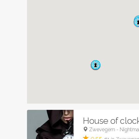
House of clocks
Zwevegem
-
Nightma
9.55