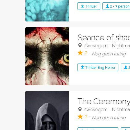
Thriller
2
-
7
person
Seance of shad
Zwevegem
-
Nightma
?
-
Nog geen rating
Thriller
Eng
Horror
The Ceremony (
Zwevegem
-
Nightma
?
-
Nog geen rating