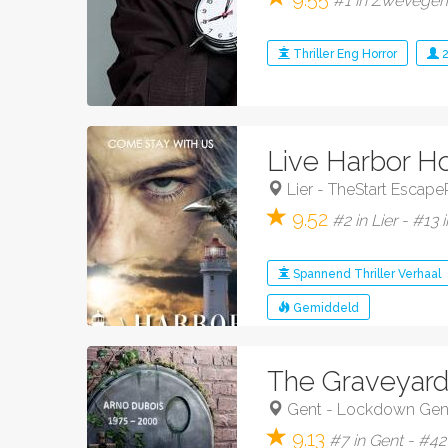
#1 in Zwevegem 
Thriller
Eng
Horror
Live Harbor H
Lier
-
TheStart Escap
9.52
#2 in Lier - #13 
Spannend
Thriller
Verhaal
Gemiddeld
The Graveyar
Gent
-
Lockdown Gen
9.13
#7 in Gent - #42