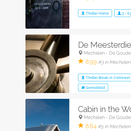
Thriller
Horror
3
-
6
De Meesterdie
Mechelen
-
De Goude
8.99
#3 in Mechelen 
Thriller
Break-in
Crimineel
Gemiddeld
Cabin in the 
Mechelen
-
De Goude
8.64
#5 in Mechelen 