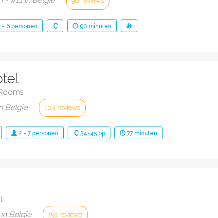
- #11 in België
90 reviews
2
-
6
personen
90
minuten
otel
eRooms
in België
104 reviews
2
-
7
personen
34-45 pp
77
minuten
d
t
 in België
191 reviews