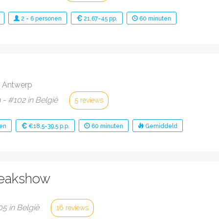
2
-
6
personen
21,67-45 pp.
60
minuten
 Antwerp
- #102 in België
5 reviews
en
€18,5-39,5 p.p.
60
minuten
Gemiddeld
reakshow
05 in België
16 reviews