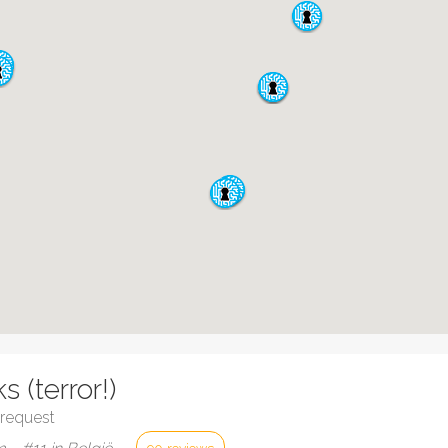
 (terror!)
request