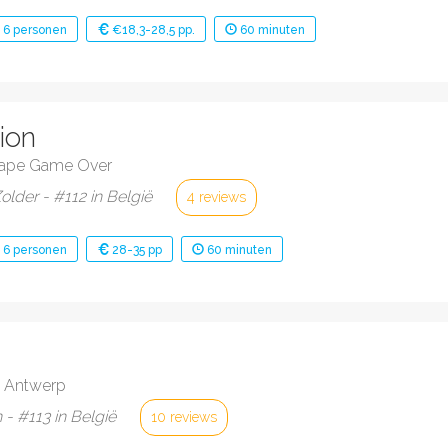
-
6
personen
€18,3-28,5 pp.
60
minuten
ion
ape Game Over
lder - #112 in België
4 reviews
-
6
personen
28-35 pp
60
minuten
 Antwerp
- #113 in België
10 reviews