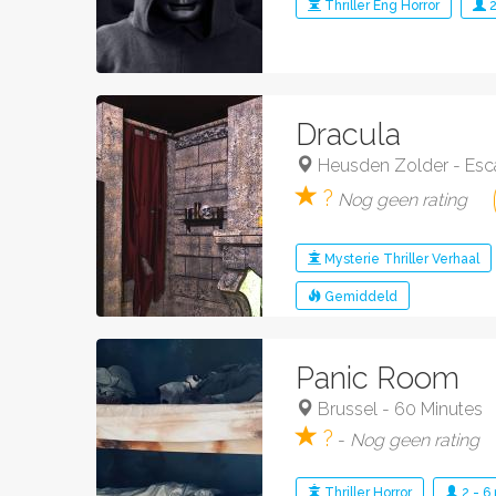
Thriller
Eng
Horror
Dracula
Heusden Zolder
-
Esc
?
Nog geen rating
Mysterie
Thriller
Verhaal
Gemiddeld
Panic Room
Brussel
-
60 Minutes
?
-
Nog geen rating
Thriller
Horror
2
-
6