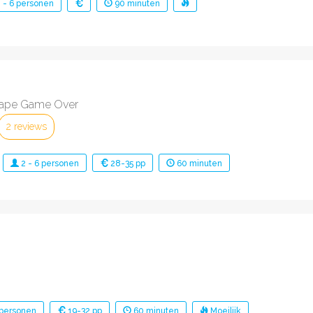
2
-
6
personen
90
minuten
ape Game Over
2 reviews
2
-
6
personen
28-35 pp
60
minuten
personen
19-32 pp
60
minuten
Moeilijk