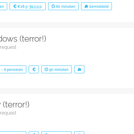
en
€18,5-39,5 p.p.
60
minuten
Gemiddeld
ows (terror!)
request
2
-
6
personen
90
minuten
terror!)
request