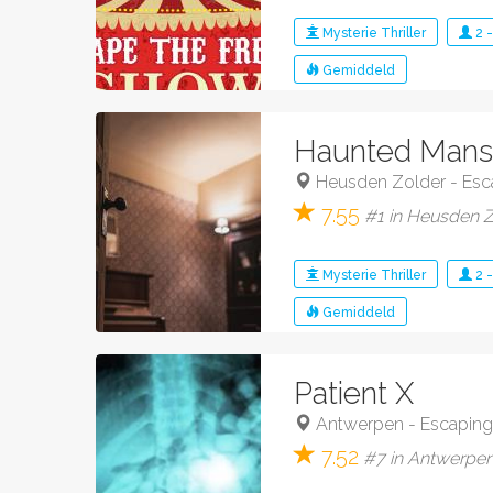
Mysterie
Thriller
2
Gemiddeld
Haunted Mans
Heusden Zolder
-
Esc
7.55
#1 in Heusden Zo
Mysterie
Thriller
2
Gemiddeld
Patient X
Antwerpen
-
Escaping
7.52
#7 in Antwerpen 