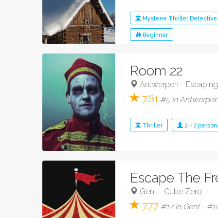
Mysterie
Thriller
Detective
Beginner
Room 22
Antwerpen
-
Escaping
7.81
#5 in Antwerpen 
Thriller
2
-
7
person
Escape The F
Gent
-
Cube Zero
7.77
#12 in Gent - #1