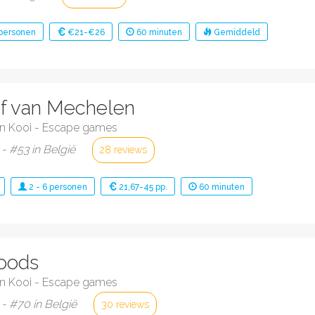
personen
€21-€26
60
minuten
Gemiddeld
f van Mechelen
n Kooi - Escape games
- #53 in België
28 reviews
2
-
6
personen
21,67-45 pp.
60
minuten
Woods
n Kooi - Escape games
- #70 in België
30 reviews