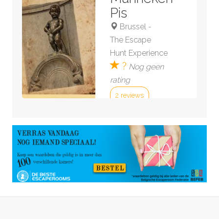
Pis
Brussel
-
The Escape
Hunt Experience
?
Nog geen
rating
2 reviews
Bekijk kamer »