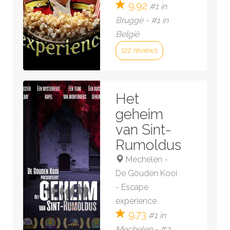
9.92
#1 in
Brugge - #1 in
België
122 reviews
Bekijk kamer »
Het
geheim
van Sint-
Rumoldus
Mechelen
-
De Gouden Kooi
- Escape
experience
9.73
#1 in
Mechelen - #3