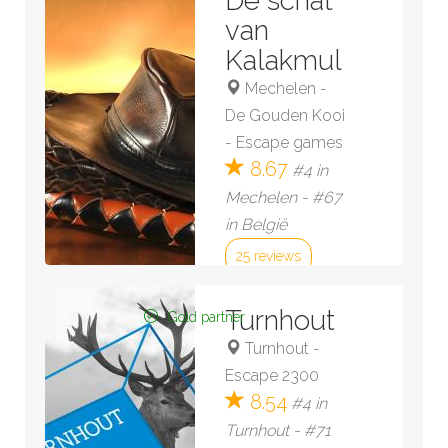
De schat
van
Kalakmul
Mechelen
-
De Gouden Kooi
- Escape games
8.67
#4 in
Mechelen - #67
in België
25 reviews
Bekijk kamer »
Turnhout
Gold partner
Turnhout
-
Escape 2300
8.54
#4 in
Turnhout - #71