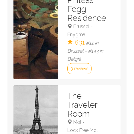
Phileas
Fogg
Residence
Brussel
-
Enygma
6.31
#12 in
Brussel - #143 in
België
3 reviews
Bekijk kamer »
The
Traveler
Room
Mol
-
Lock Free Mol