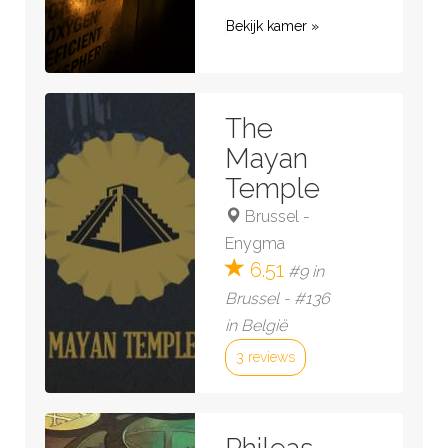
Bekijk kamer »
The
Mayan
Temple
Brussel
-
Enygma
6.51
#9 in
Brussel - #136
in België
3 reviews
Bekijk kamer »