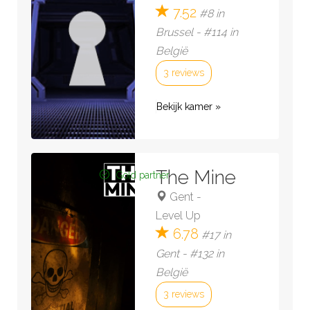
7.52
#8 in
Brussel - #114 in
België
3 reviews
Bekijk kamer »
The Mine
Gold partner
Gent
-
Level Up
6.78
#17 in
Gent - #132 in
België
3 reviews