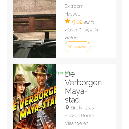
Exitroom
Hasselt
9.02
#2 in
Hasselt - #52 in
België
20 reviews
Bekijk kamer »
De
Gold partner
Verborgen
Maya-
stad
Sint Niklaas
-
Escape Room
Vlaanderen