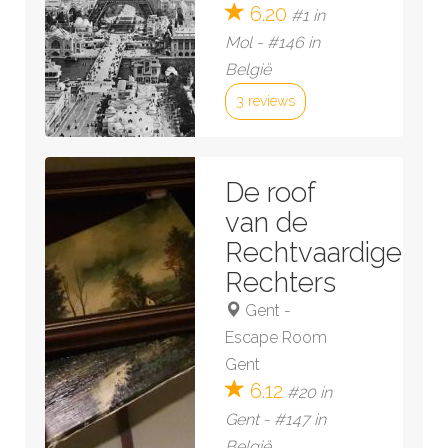
6.20
#1 in
Mol - #146 in
België
3 reviews
Bekijk kamer »
De roof
van de
Rechtvaardige
Rechters
Gent
-
Escape Room
Gent
6.12
#20 in
Gent - #147 in
België