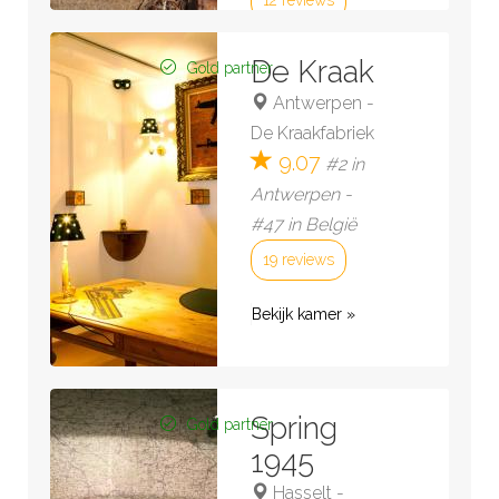
12 reviews
Bekijk kamer »
De Kraak
Gold partner
Antwerpen
-
De Kraakfabriek
9.07
#2 in
Antwerpen -
#47 in België
19 reviews
Bekijk kamer »
Spring
Gold partner
1945
Hasselt
-