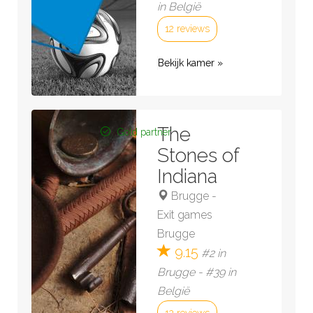
in België
12 reviews
Bekijk kamer »
The
Gold partner
Stones of
Indiana
Brugge
-
Exit games
Brugge
9.15
#2 in
Brugge - #39 in
België