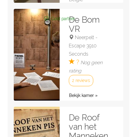
6 reviews
De Bom
Gold partner
Bekijk kamer »
VR
Neerpelt
-
Escape 3910
Seconds
?
Nog geen
rating
2 reviews
Bekijk kamer »
De Roof
van het
Manneken