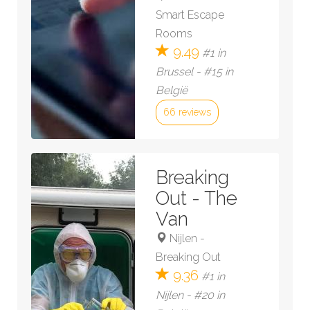
Smart Escape
Rooms
9.49
#1 in
Brussel - #15 in
België
66 reviews
Bekijk kamer »
Breaking
Out - The
Van
Nijlen
-
Breaking Out
9.36
#1 in
Nijlen - #20 in