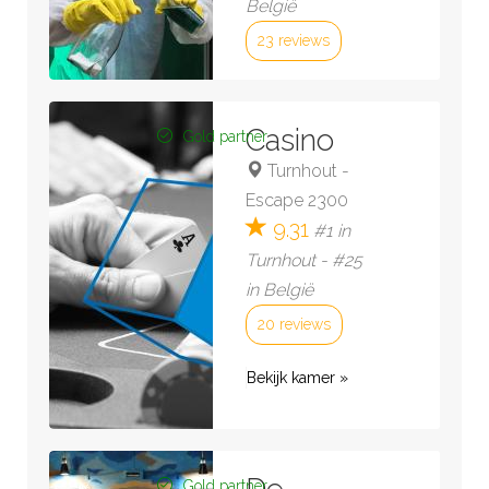
België
23 reviews
Bekijk kamer »
Casino
Gold partner
Turnhout
-
Escape 2300
9.31
#1 in
Turnhout - #25
in België
20 reviews
Bekijk kamer »
Gold partner