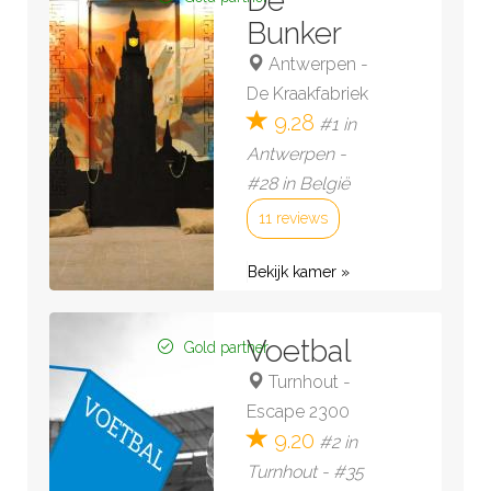
De
Bunker
Antwerpen
-
De Kraakfabriek
9.28
#1 in
Antwerpen -
#28 in België
11 reviews
Bekijk kamer »
Voetbal
Gold partner
Turnhout
-
Escape 2300
9.20
#2 in
Turnhout - #35