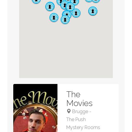
The
Movies
Brugge
-
The Push
Mystery Rooms