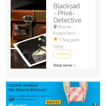
Bekijk kamer »
Blacksad
- Privé-
Detective
Brussel
-
Escape Prod
?
Nog geen
rating
1 reviews
Bekijk kamer »