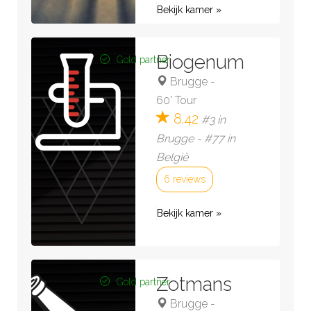
Bekijk kamer »
Biogenum
Gold partner
Brugge
-
60' Tour
8.42
#3 in
Brugge - #77 in
België
6 reviews
Bekijk kamer »
Zotmans
Gold partner
Brugge
-