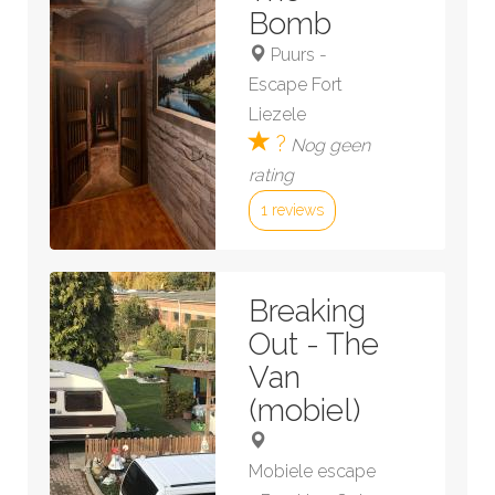
Bomb
Puurs
-
Escape Fort
Liezele
?
Nog geen
rating
1 reviews
Bekijk kamer »
Breaking
Out - The
Van
(mobiel)
Mobiele escape