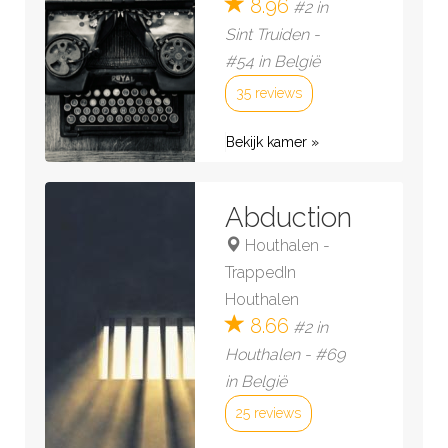
8.96
#2 in
Sint Truiden -
#54 in België
35 reviews
Bekijk kamer »
Abduction
Houthalen
-
TrappedIn
Houthalen
8.66
#2 in
Houthalen - #69
in België
25 reviews