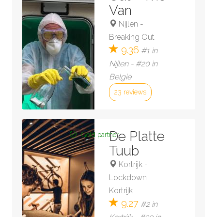
Van
Nijlen
-
Breaking Out
9.36
#1 in
Nijlen - #20 in
België
23 reviews
Bekijk kamer »
De Platte
Gold partner
Tuub
Kortrijk
-
Lockdown
Kortrijk
9.27
#2 in