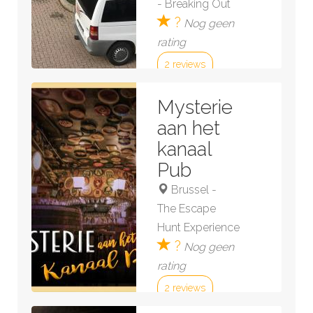
-
Breaking Out
?
Nog geen
rating
2 reviews
Bekijk kamer »
Mysterie
aan het
kanaal
Pub
Brussel
-
The Escape
Hunt Experience
?
Nog geen
rating
2 reviews