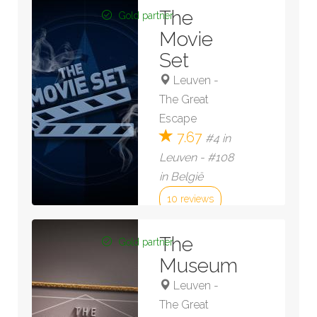
The
Gold partner
Movie
Set
Leuven
-
The Great
Escape
7.67
#4 in
Leuven - #108
in België
10 reviews
Bekijk kamer »
The
Gold partner
Museum
Leuven
-
The Great