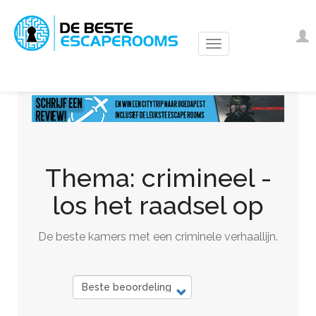
Overslaan
en
Us
I
naar
ac
de
m
inhoud
gaan
Thema: crimineel -
los het raadsel op
De beste kamers met een criminele verhaallijn.