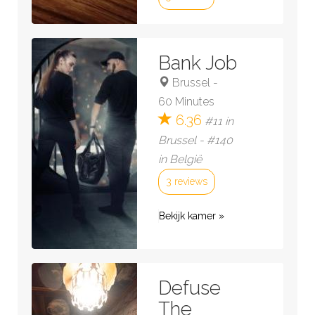
Bekijk kamer »
Bank Job
Brussel
-
60 Minutes
6.36
#11 in
Brussel - #140
in België
3 reviews
Bekijk kamer »
Defuse
The