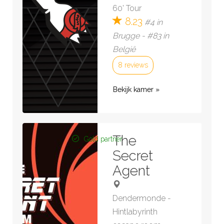
60' Tour
8.23
#4 in
Brugge - #83 in
België
8 reviews
Bekijk kamer »
The
Gold partner
Secret
Agent
Dendermonde
-
Hintlabyrinth