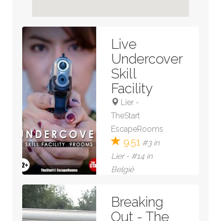
Live
Undercover
Skill
Facility
Lier
-
TheStart
EscapeRooms
9.51
#3 in
Lier - #14 in
België
61 reviews
Breaking
Bekijk kamer »
Out - The