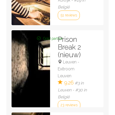
Kortrijk - #29 in
België
51 reviews
Bekijk kamer »
Prison
Gold partner
Break 2
(nieuw)
Leuven
-
Exitroom
Leuven
9.26
#3 in
Leuven - #30 in
België
23 reviews