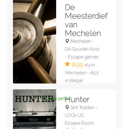
Bekijk kamer »
De
Meesterdief
van
Mechelen
Mechelen
-
De Gouden Kooi
- Escape games
8.99
#3 in
Mechelen - #53
in België
28 reviews
Hunter
Gold partner
Bekijk kamer »
Sint Truiden
-
LOCk US
Escape Room