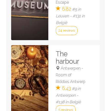
Escape
6.82
#5 in
Leuven - #131 in
België
24 reviews
Bekijk kamer »
The
harbour
Antwerpen
-
Room of
Riddles Antwerp
6.43
#9 in
Antwerpen -
#138 in België
5 reviews