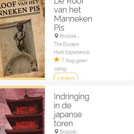
De Roof
van het
Manneken
Pis
Brussel
-
The Escape
Hunt Experience
?
Nog geen
rating
2 reviews
Bekijk kamer »
Indringing
in de
japanse
toren
Brussel
-