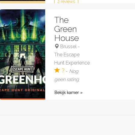
2 reviews
Bekijk kamer »
The
Green
House
Brussel
-
The Escape
Hunt Experience
?
-
Nog
geen rating
Bekijk kamer »