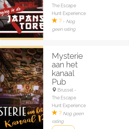
The Escape
Hunt Experience
?
-
Nog
geen rating
Bekijk kamer »
Mysterie
aan het
kanaal
Pub
Brussel
-
The Escape
Hunt Experience
?
Nog geen
rating