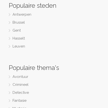
Populaire steden
Antwerpen
Brussel
Gent
Hasselt
Leuven
Populaire thema's
Avontuur
Crimineel
Detective
Fantasie