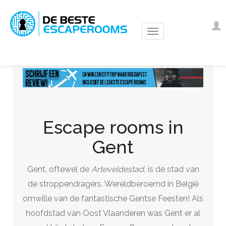
Overslaan
en
Us
I
naar
ac
de
m
inhoud
gaan
Escape rooms in
Gent
Gent, oftewel de
Arteveldestad,
is de stad van
de stroppendragers. Wereldberoemd in België
omwille van de fantastische Gentse Feesten! Als
hoofdstad van Oost Vlaanderen was Gent er al