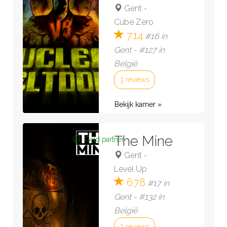
Gent
-
Cube Zero
7.14
#16 in
Gent - #127 in
België
3 reviews
Bekijk kamer »
The Mine
Gold partner
Gent
-
Level Up
6.78
#17 in
Gent - #132 in
België
3 reviews