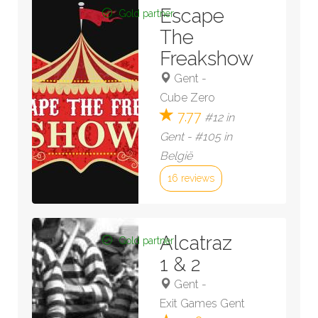
Escape
Gold partner
The
Freakshow
Gent
-
Cube Zero
7.77
#12 in
Gent - #105 in
België
16 reviews
Bekijk kamer »
Alcatraz
Gold partner
1 & 2
Gent
-
Exit Games Gent