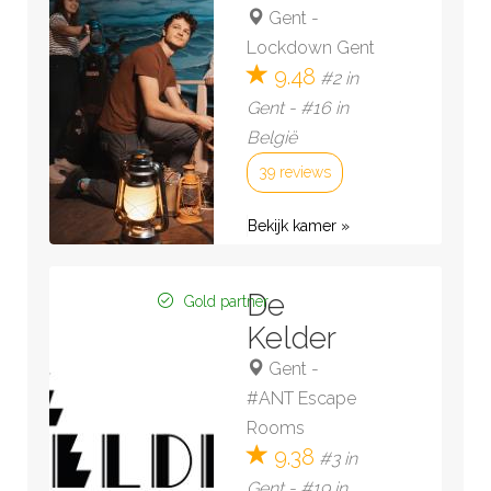
Gent
-
Lockdown Gent
9.48
#2 in
Gent - #16 in
België
39 reviews
Bekijk kamer »
De
Gold partner
Kelder
Gent
-
#ANT Escape
Rooms
9.38
#3 in
Gent - #19 in