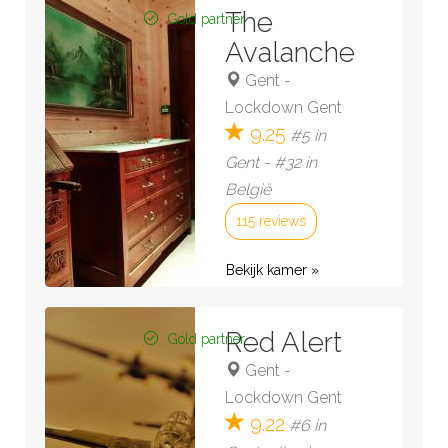
The
Gold partner
Avalanche
Gent
-
Lockdown Gent
9.25
#5 in
Gent - #32 in
België
115 reviews
Bekijk kamer »
Red Alert
Gold partner
Gent
-
Lockdown Gent
9.22
#6 in