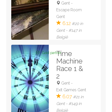
Gent
-
Escape Room
Gent
6.12
#20 in
Gent - #147 in
België
6 reviews
Time
Gold partner
Bekijk kamer »
Machine
Race 1 &
2
Gent
-
Exit Games Gent
6.07
#21 in
Gent - #149 in
België