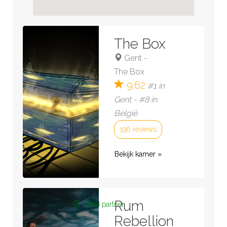
The Box
Gent
-
The Box
9.62
#1 in
Gent - #8 in
België
196 reviews
Bekijk kamer »
Rum
Gold partner
Rebellion