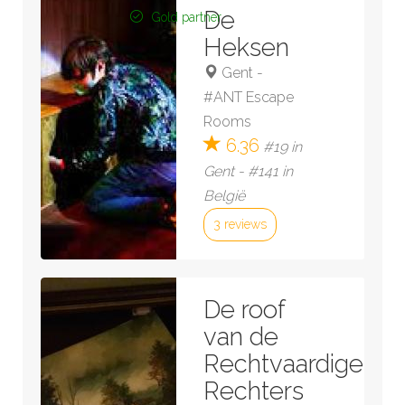
De
Gold partner
Heksen
Gent
-
#ANT Escape
Rooms
6.36
#19 in
Gent - #141 in
België
3 reviews
Bekijk kamer »
De roof
van de
Rechtvaardige
Rechters