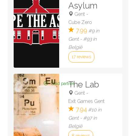
Asylum
Gent
-
Cube Zero
7.99
#9 in
Gent - #93 in
België
17 reviews
Bekijk kamer »
The Lab
Gold partner
Gent
-
Exit Games Gent
7.94
#10 in
Gent - #97 in
België
8 reviews