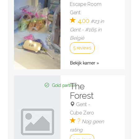
Escape Room
Gent
4.00
#23 in
Gent - #165 in
België
5 reviews
Bekijk kamer »
The
Gold partner
Forest
Gent
-
Cube Zero
?
Nog geen
rating