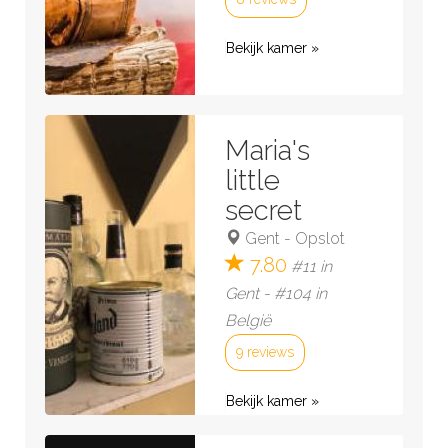
Bekijk kamer »
Maria's
little
secret
Gent
-
Opslot
7.80
#11 in
Gent - #104 in
België
9 reviews
Bekijk kamer »