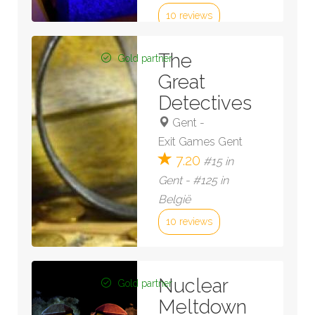
10 reviews
Bekijk kamer »
The
Gold partner
Great
Detectives
Gent
-
Exit Games Gent
7.20
#15 in
Gent - #125 in
België
10 reviews
Bekijk kamer »
Nuclear
Gold partner
Meltdown