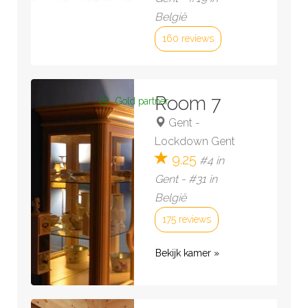
België
160 reviews
Bekijk kamer »
Room 7
Gold partner
Gent
-
Lockdown Gent
9.25
#4 in
Gent - #31 in
België
175 reviews
Bekijk kamer »