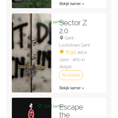
Bekijk kamer »
Sector Z
Gold partner
2.0
Gent
-
Lockdown Gent
8.90
#8 in
Gent - #60 in
België
89 reviews
Bekijk kamer »
Escape
Gold partner
the