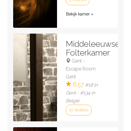
Bekijk kamer »
Middeleeuwse
Folterkamer
Gent
-
Escape Room
Gent
6.57
#18 in
Gent - #134 in
België
10 reviews
Bekijk kamer »