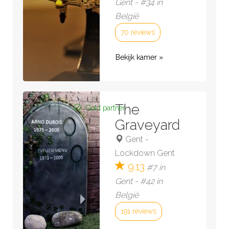
Gent - #34 in
België
70 reviews
Bekijk kamer »
The
Gold partner
Graveyard
Gent
-
Lockdown Gent
9.13
#7 in
Gent - #42 in
België
191 reviews