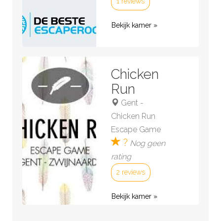
1 reviews
Bekijk kamer »
Chicken
Run
Gent
-
Chicken Run
Escape Game
?
Nog geen
rating
2 reviews
Bekijk kamer »