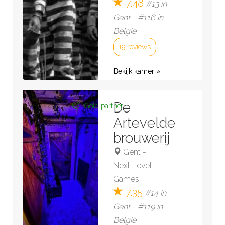
7.48
#13 in
Gent - #116 in
België
19 reviews
Bekijk kamer »
De
Gold partner
Artevelde
brouwerij
Gent
-
Next Level
Games
7.35
#14 in
Gent - #119 in
België