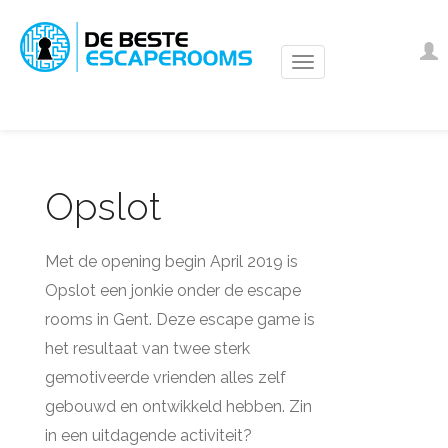
Overslaan
en
Us
I
naar
ac
de
m
inhoud
gaan
Opslot
Met de opening begin April 2019 is
Opslot een jonkie onder de escape
rooms in Gent. Deze escape game is
het resultaat van twee sterk
gemotiveerde vrienden alles zelf
gebouwd en ontwikkeld hebben. Zin
in een uitdagende activiteit?