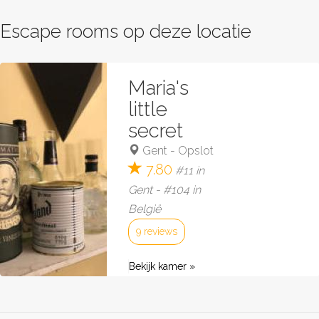
Escape rooms op deze locatie
Maria's
little
secret
Gent
-
Opslot
7.80
#11 in
Gent - #104 in
België
9 reviews
Bekijk kamer »