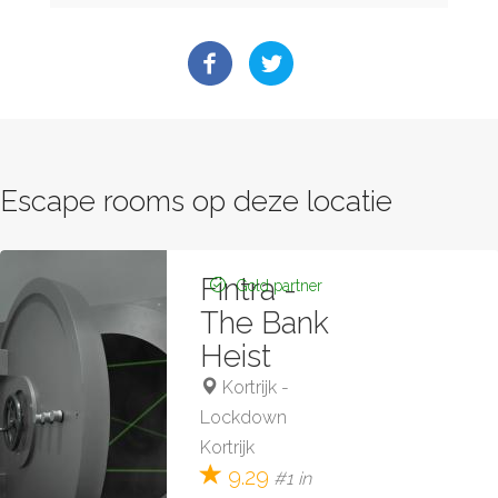
Escape rooms op deze locatie
Fintra -
Gold partner
The Bank
Heist
Kortrijk
-
Lockdown
Kortrijk
9.29
#1 in