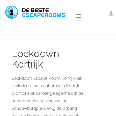
Overslaan
en
Us
I
naar
ac
de
m
inhoud
gaan
Lockdown
Kortrijk
Lockdown Escape Room Kortrijk kan
je vinden in het centrum van Kortrijk.
Dichtbij is er parkeergelegenheid in de
ondergrondse parking van het
Schouwburgplein. Volg de uitgang
naar de Doorniksestraat, volg rechts