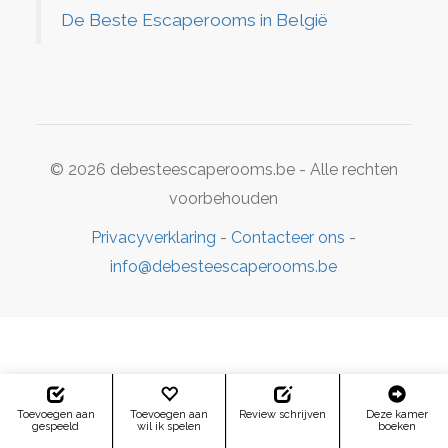
De Beste Escaperooms in België
© 2026 debesteescaperooms.be - Alle rechten
voorbehouden
Privacyverklaring
-
Contacteer ons
-
info@debesteescaperooms.be
Toevoegen aan
Toevoegen aan
Review schrijven
Deze kamer
gespeeld
wil ik spelen
boeken