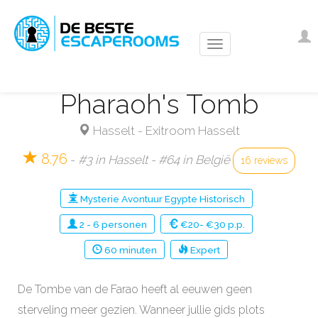
Overslaan
en
Us
I
naar
ac
de
m
inhoud
Pharaoh's Tomb
gaan
Hasselt
-
Exitroom Hasselt
8.76
-
#3 in Hasselt - #64 in België
16 reviews
Mysterie
Avontuur
Egypte
Historisch
2
-
6
personen
€20- €30 p.p.
60
minuten
Expert
De Tombe van de Farao heeft al eeuwen geen
sterveling meer gezien. Wanneer jullie gids plots