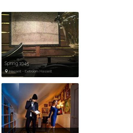
Gold partner
Spring 1945
Hasselt
-
Exitroom Hasselt
2
-
6
60
minuten
Gold partner
€20- €30 p.p.
Oorlog
Avontuur
Historisch