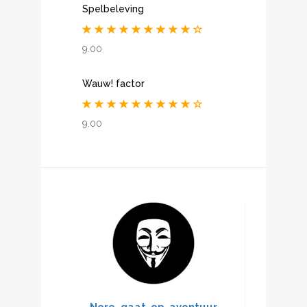
Spelbeleving
9.00
Wauw! factor
9.00
Nore_gaat-op-avontuur