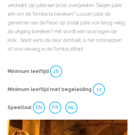
verdwijnt zijn jullie aan je lot overgelaten. Slagen jullie
erin om de Tombe te bereiken? Lossen jullie de
geheimen van de Farao op zodat jullie ook terug veilig
de uitgang bereiken? Het wordt een race tegen de
klok... Want eens de deur dichtvalt, is het ontsnappen
of voor eeuwig in de Tombe zitten!
Minimum leeftijd
16
Minimum leeftijd met begeleiding
12
Speeltaal
EN
FR
NL