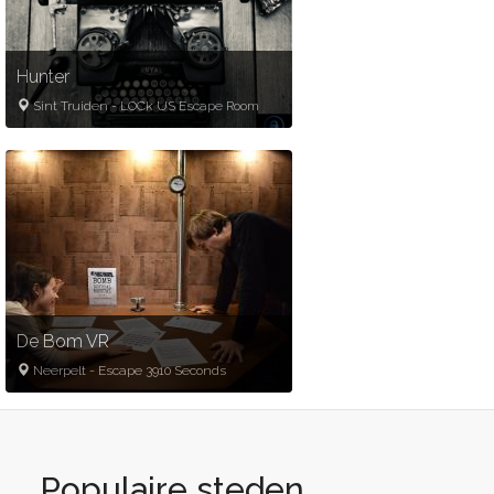
Hunter
Sint Truiden
-
LOCk US Escape Room
2
-
6
60
minuten
22-45 p.p.
Gold partner
Mysterie
Serial killer
Misdaad
Crimineel
De Bom VR
Neerpelt
-
Escape 3910 Seconds
2
-
6
65
minuten
50-60€
Spannend
Virtual en augmented reality
Avontuur
Populaire steden