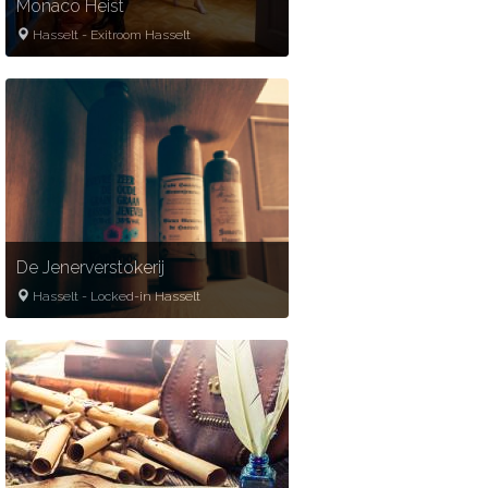
Monaco Heist
Hasselt
-
Exitroom Hasselt
2
-
6
60
minuten
€20- €30 p.p.
Break-in
Film
Kunst
De Jenerverstokerij
Hasselt
-
Locked-in Hasselt
2
-
6
60
minuten
Gold partner
€20- €30 p.p.
Misdaad
Oorlog