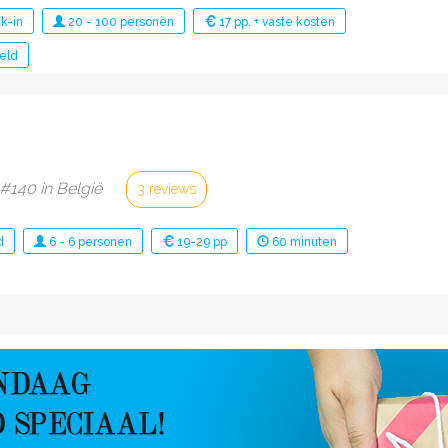
k-in
20
-
100
personen
17 pp. + vaste kosten
eld
 #140 in België
3 reviews
d
6
-
6
personen
19-29 pp
60
minuten