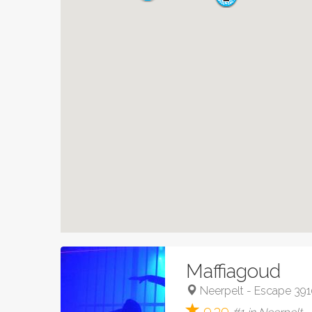
Maffiagoud
Neerpelt
-
Escape 39
9.39