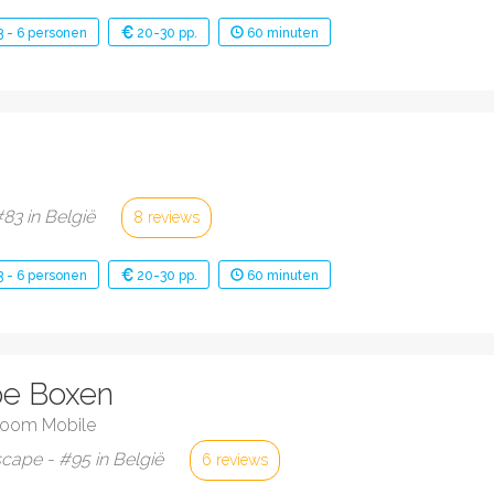
3
-
6
personen
20-30 pp.
60
minuten
83 in België
8 reviews
3
-
6
personen
20-30 pp.
60
minuten
pe Boxen
troom Mobile
scape - #95 in België
6 reviews