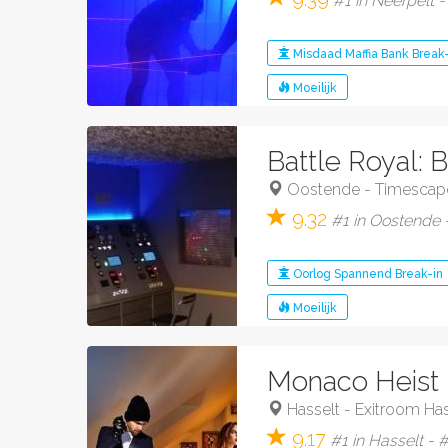
#1 in Neerpelt -
Misdaad
Maffia
Bank
Break-
Moeilijk
Battle Royal: 
Oostende
-
Timescap
9.32
#1 in Oostende -
Oorlog
Spannend
Break-in
Moeilijk
Monaco Heist
Hasselt
-
Exitroom Has
9.17
#1 in Hasselt - 