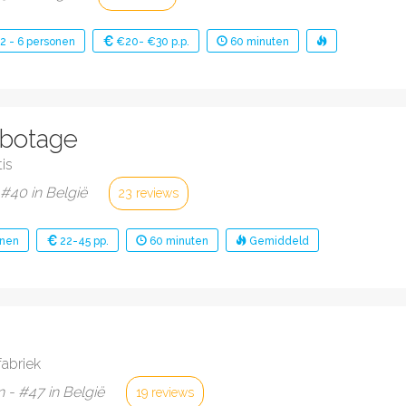
2
-
6
personen
€20- €30 p.p.
60
minuten
botage
is
 #40 in België
23 reviews
nen
22-45 pp.
60
minuten
Gemiddeld
fabriek
 - #47 in België
19 reviews