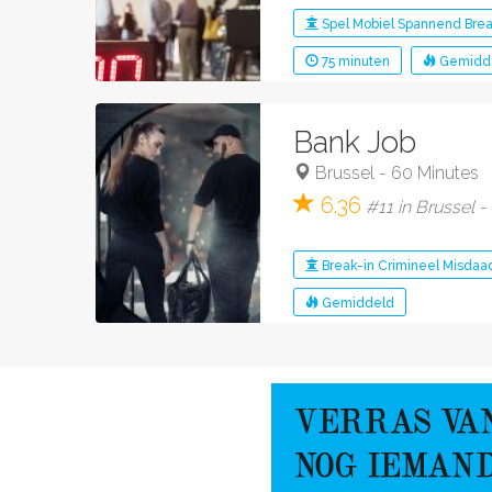
Spel
Mobiel
Spannend
Brea
75
minuten
Gemidd
Bank Job
Brussel
-
60 Minutes
6.36
#11 in Brussel -
Break-in
Crimineel
Misdaa
Gemiddeld