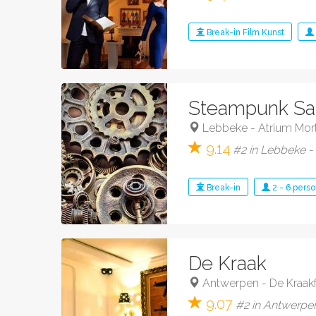
Break-in
Film
Kunst
Steampunk Sa
Lebbeke
-
Atrium Mort
9.14
#2 in Lebbeke -
Break-in
2
-
6
perso
De Kraak
Antwerpen
-
De Kraak
9.07
#2 in Antwerpen