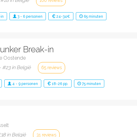
 #18 in België
106 reviews
in
3
-
6
personen
24-34€
65
minuten
Bunker Break-in
e Oostende
 #23 in België
65 reviews
4
-
9
personen
18-26 pp.
75
minuten
selt
#38 in België
31 reviews