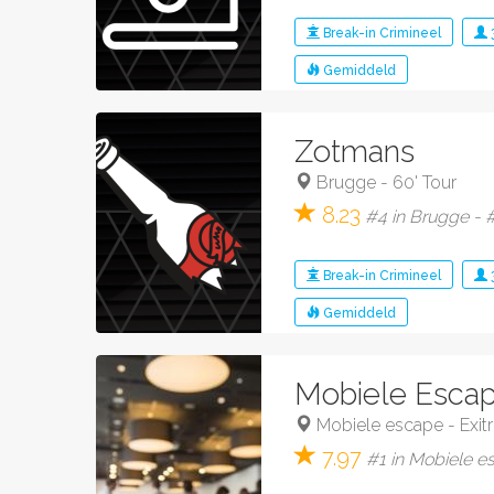
Break-in
Crimineel
Gemiddeld
Zotmans
Brugge
-
60' Tour
8.23
#4 in Brugge - #
Break-in
Crimineel
Gemiddeld
Mobiele Esca
Mobiele escape
-
Exi
7.97
#1 in Mobiele e