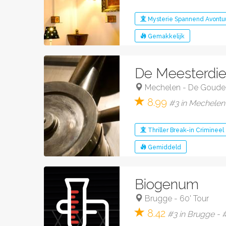
Mysterie
Spannend
Avontu
Gemakkelijk
De Meesterdie
Mechelen
-
De Goude
8.99
#3 in Mechelen 
Thriller
Break-in
Crimineel
Gemiddeld
Biogenum
Brugge
-
60' Tour
8.42
#3 in Brugge - #