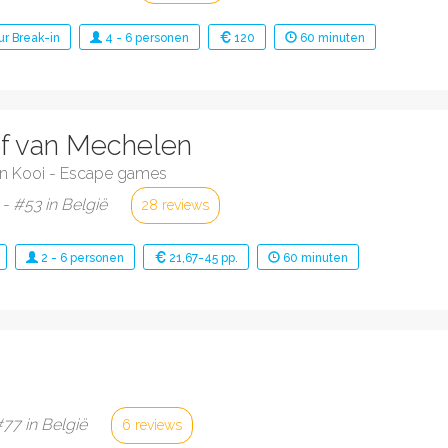
ur
Break-in
4
-
6
personen
120
60
minuten
f van Mechelen
n Kooi - Escape games
- #53 in België
28 reviews
2
-
6
personen
21,67-45 pp.
60
minuten
77 in België
6 reviews