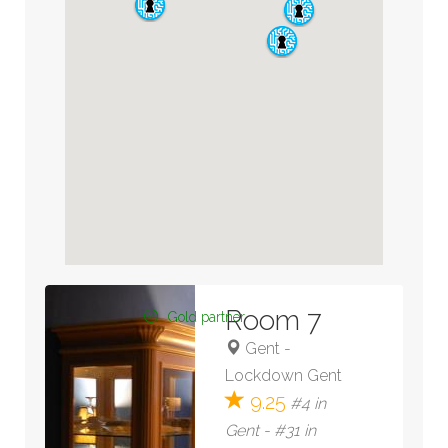
Room 7
Gold partner
Gent
-
Lockdown Gent
9.25
#4 in
Gent - #31 in