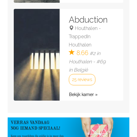
Abduction
Houthalen
-
TrappedIn
Houthalen
8.66
#2 in
Houthalen - #69
in België
25 reviews
Bekijk kamer »