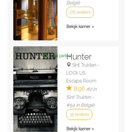
België
175 reviews
Bekijk kamer »
Hunter
Gold partner
Sint Truiden
-
LOCk US
Escape Room
8.96
#2 in
Sint Truiden -
#54 in België
35 reviews
Bekijk kamer »