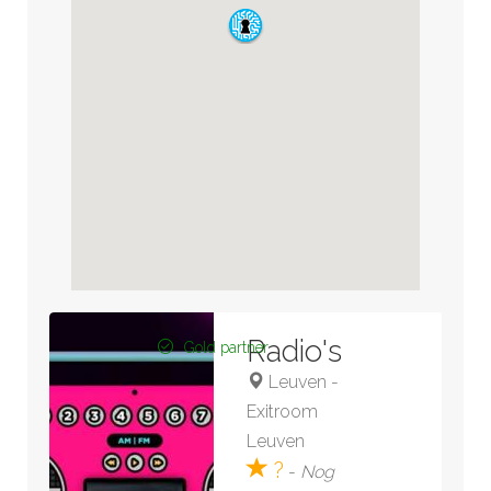
Radio's
Gold partner
Leuven
-
Exitroom
Leuven
?
-
Nog