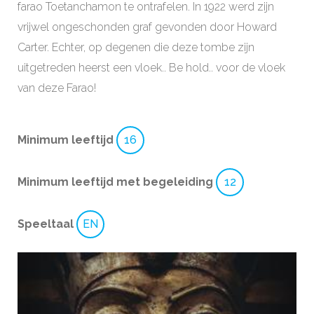
farao Toetanchamon te ontrafelen. In 1922 werd zijn
vrijwel ongeschonden graf gevonden door Howard
Carter. Echter, op degenen die deze tombe zijn
uitgetreden heerst een vloek.. Be hold.. voor de vloek
van deze Farao!
Minimum leeftijd
16
Minimum leeftijd met begeleiding
12
Speeltaal
EN