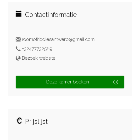
Contactinformatie
roomofriddlesantwerp@gmail.com
+32477732569
Bezoek website
Deze kamer boeken
Prijslijst