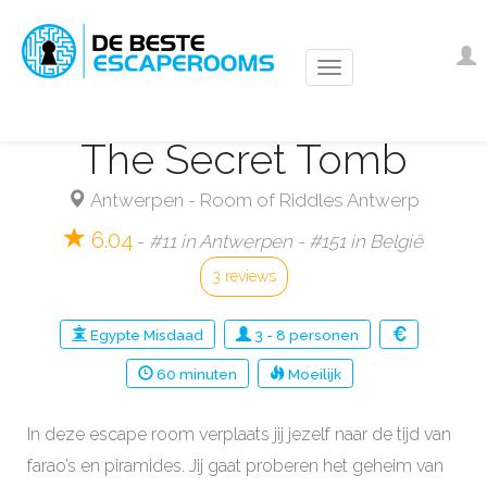
Overslaan
en
Us
I
naar
ac
de
m
inhoud
The Secret Tomb
gaan
Antwerpen
-
Room of Riddles Antwerp
6.04
-
#11 in Antwerpen - #151 in België
3 reviews
Egypte
Misdaad
3
-
8
personen
60
minuten
Moeilijk
In deze escape room verplaats jij jezelf naar de tijd van
farao’s en piramides. Jij gaat proberen het geheim van