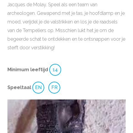
Jacques de Molay. Speel als een team van
archeologen. Gewapend met je tas, je hoofdlamp en je
moed, verijdel je de valstrikken en los je de raadsels
van de Tempeliers op. Misschien lukt het je om de
begeerde schat te ontdekken en te ontsnappen voor je
sterft door verstikking!
Minimum leeftijd
14
Speeltaal
EN
FR