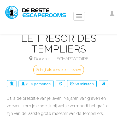
Overslaan
en
Us
I
naar
ac
de
m
inhoud
LE TRÉSOR DES
gaan
TEMPLIERS
Doornik
-
L'ECHAPPATOIRE
Schrijf als eerste een review
2
-
6
personen
60
minuten
Dit is de prestatie van je leven! Na jaren van graven en
zoeken, kom je eindelijk bij wat je vermoedt het graf te
zijn van de laatste grote meester van de Tempeliers,