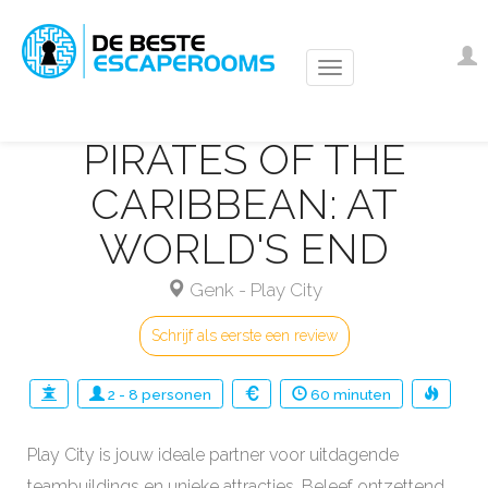
Overslaan
en
Us
I
naar
ac
de
m
inhoud
PIRATES OF THE
gaan
CARIBBEAN: ​​​​​​​AT
WORLD'S END
Genk
-
Play City
Schrijf als eerste een review
2
-
8
personen
60
minuten
Play City is jouw ideale partner voor uitdagende
teambuildings en unieke attracties. Beleef ontzettend