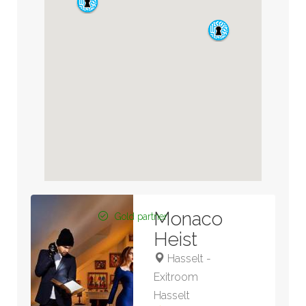
Monaco
Gold partner
Heist
Hasselt
-
Exitroom
Hasselt