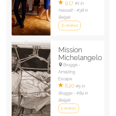
9.17
#1 in
Hasselt - #38 in
België
31 reviews
Bekijk kamer »
Mission
Michelangelo
Brugge
-
Amazing
Escape
8.20
#5 in
Brugge - #84 in
België
5 reviews