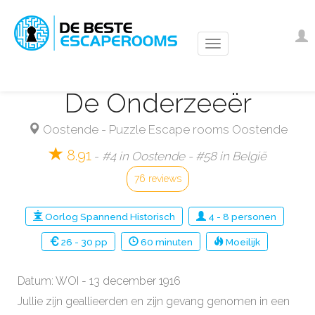
Overslaan
en
Us
I
naar
ac
de
m
inhoud
De Onderzeeër
gaan
Oostende
-
Puzzle Escape rooms Oostende
8.91
-
#4 in Oostende - #58 in België
76 reviews
Oorlog
Spannend
Historisch
4
-
8
personen
26 - 30 pp
60
minuten
Moeilijk
Datum: WOI - 13 december 1916
Jullie zijn geallieerden en zijn gevang genomen in een