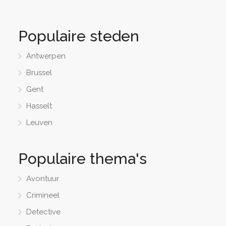
2
-
6
60
minuten
26 - 50 pp
Mysterie
Misdaad
Detective
Populaire steden
Antwerpen
Brussel
Gent
Hasselt
Leuven
Populaire thema's
Avontuur
Crimineel
Detective