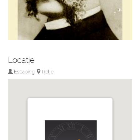
Locatie
Escaping
Retie