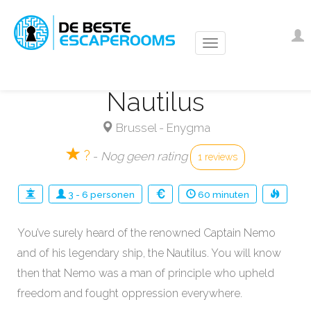
Overslaan
en
Us
I
naar
ac
de
m
inhoud
Nautilus
gaan
Brussel
-
Enygma
?
-
Nog geen rating
1 reviews
3
-
6
personen
60
minuten
You’ve surely heard of the renowned Captain Nemo
and of his legendary ship, the Nautilus. You will know
then that Nemo was a man of principle who upheld
freedom and fought oppression everywhere.