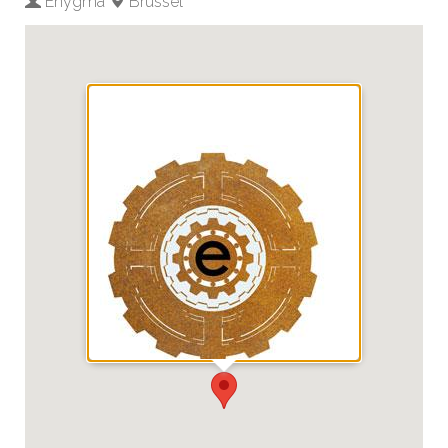
Enygma
Brussel