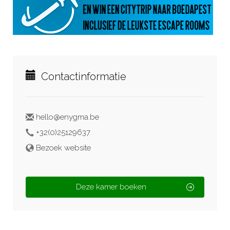
Contactinformatie
hello@enygma.be
+32(0)25129637
Bezoek website
Deze kamer boeken