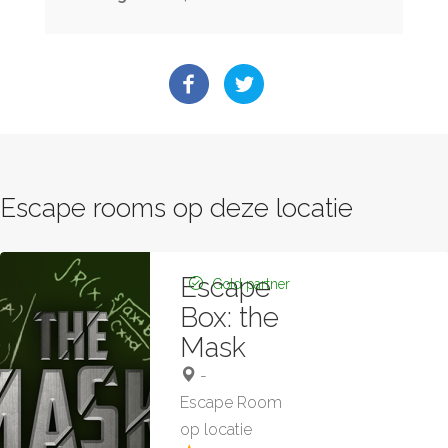
Escape rooms op deze locatie
Escape
Gold partner
Box: the
Mask
-
Escape Room
op locatie