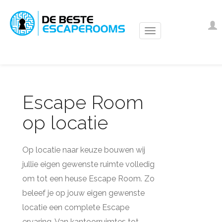
Overslaan
en
Us
I
naar
ac
de
m
inhoud
gaan
Escape Room
op locatie
Op locatie naar keuze bouwen wij
jullie eigen gewenste ruimte volledig
om tot een heuse Escape Room. Zo
beleef je op jouw eigen gewenste
locatie een complete Escape
ervaring. Van kantoorruimtes tot