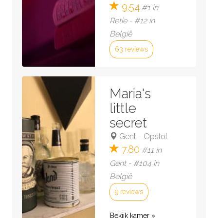
9.54
#1 in
Retie - #12 in
België
63 reviews
Bekijk kamer »
Maria's
little
secret
Gent
-
Opslot
7.80
#11 in
Gent - #104 in
België
9 reviews
Bekijk kamer »