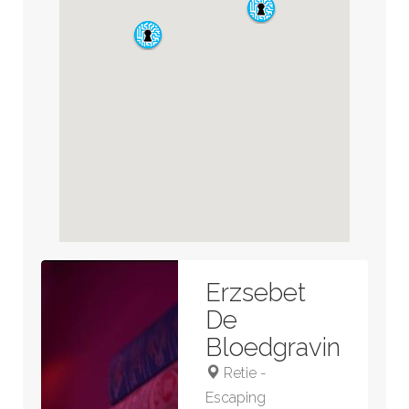
Erzsebet
De
Bloedgravin
Retie
-
Escaping