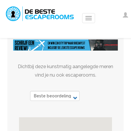
Overslaan
en
Us
I
naar
ac
de
m
inhoud
gaan
Dichtbij deze kunstmatig aangelegde meren
vind je nu ook escaperooms.