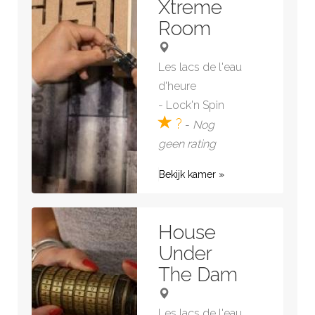
Xtreme
Room
Les lacs de l'eau
d'heure
-
Lock'n Spin
?
-
Nog
geen rating
Bekijk kamer »
House
Under
The Dam
Les lacs de l'eau