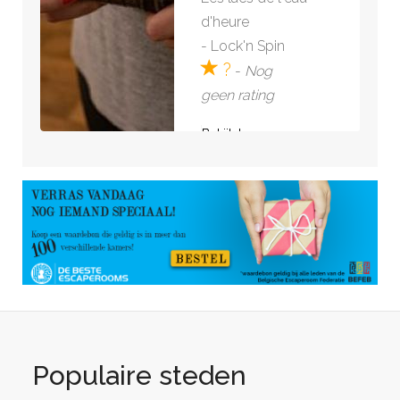
d'heure
-
Lock'n Spin
?
-
Nog
geen rating
Bekijk kamer »
Populaire steden