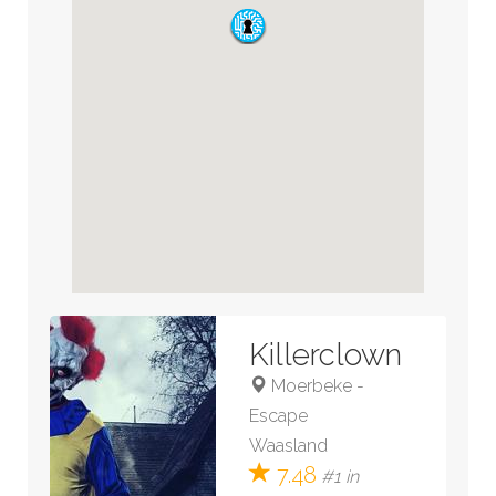
Killerclown
Moerbeke
-
Escape
Waasland
7.48
#1 in