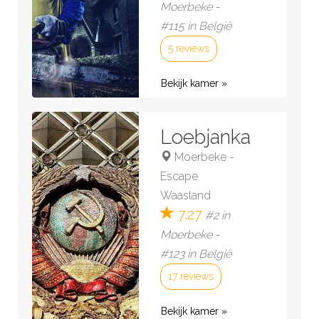
Moerbeke -
#115 in België
5 reviews
Bekijk kamer »
Loebjanka
Moerbeke
-
Escape
Waasland
7.27
#2 in
Moerbeke -
#123 in België
17 reviews
Bekijk kamer »