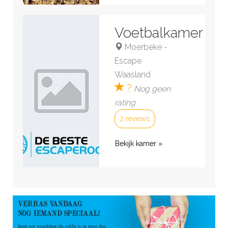
Voetbalkamer
Moerbeke
-
Escape
Waasland
?
Nog geen
rating
2 reviews
Bekijk kamer »