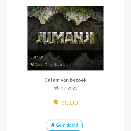
Jumanji
Geel
-
The Missing Link
3
-
5
70
minuten
Datum van bezoek
Film
Jungle
€28-40 pp
16-07-2021
10.00
Gemiddeld