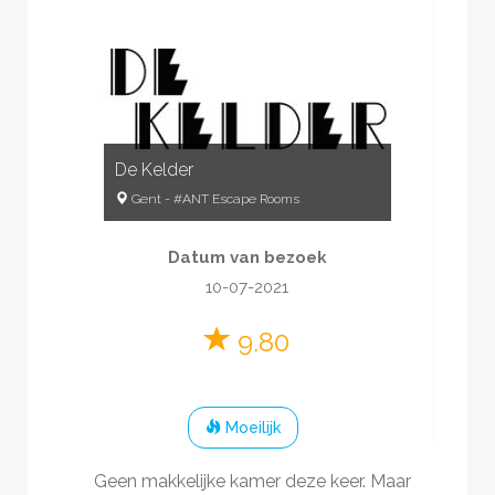
De Kelder
Gent
-
#ANT Escape Rooms
3
-
7
60
minuten
Datum van bezoek
Mysterie
25 - 30 pp.
10-07-2021
9.80
Moeilijk
Geen makkelijke kamer deze keer. Maar