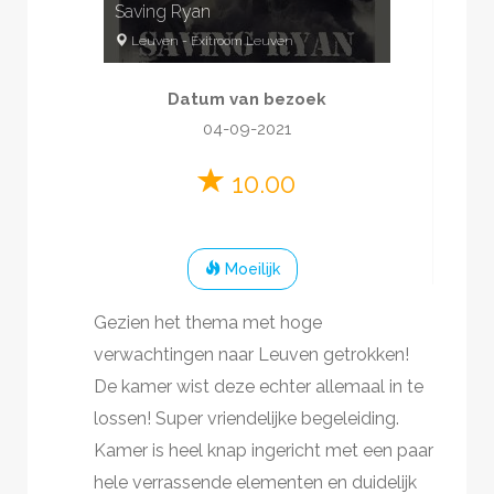
Saving Ryan
Leuven
-
Exitroom Leuven
3
-
6
65
minuten
Datum van bezoek
Oorlog
€20-€30
04-09-2021
10.00
Moeilijk
Gezien het thema met hoge
verwachtingen naar Leuven getrokken!
De kamer wist deze echter allemaal in te
lossen! Super vriendelijke begeleiding.
Kamer is heel knap ingericht met een paar
hele verrassende elementen en duidelijk