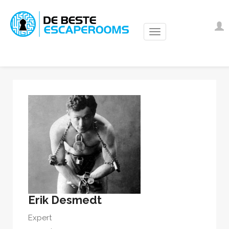
Overslaan
en
Us
I
naar
ac
de
m
inhoud
gaan
Erik Desmedt
Expert