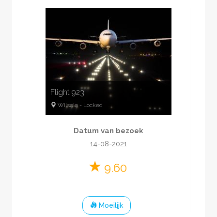
Flight 923
Wilsele
-
Locked
2
-
7
60
minuten
Datum van bezoek
Spannend
20-30 pp.
14-08-2021
Vliegtuig
9.60
Moeilijk