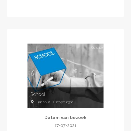
Gold partner
School
Turnhout
-
Escape 2300
2
-
6
60
minuten
Datum van bezoek
Spel
16,66-30 pp.
17-07-2021
Spannend
Verhaal