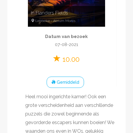
In Flanders Fields
Lebbeke
-
Atrium Mortis
3
-
6
60
minuten
Datum van bezoek
Oorlog
22-30 pp.
07-08-2021
Historisch
10.00
Gemiddeld
Heel mooi ingerichte kamer! Ook een
grote verscheidenheid aan verschillende
puzzels die zowel beginnende als
gevorderde escapers kunnen boeien! We
waanden ons even in WO1, gelukkig