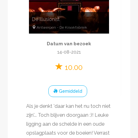
De Illusionist
Antwerpen
-
De Kraakfabriek
2
-
6
60
minuten
Datum van bezoek
Mysterie
20-60 pp.
14-08-2021
Magie
10.00
Gemiddeld
Als je denkt 'daar kan het nu toch niet
zijn'... Toch blijven doorgaan :)! Leuke
ligging aan de schelde in een oude
opslagplaats voor de boeien! Verrast