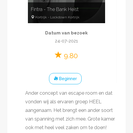
Fintra - The Bank Heist
Kortrijk
-
Lockdown Kortrijk
3
-
6
60
minuten
Datum van bezoek
Overval
€110 per kamer
24-07-2021
Bank
9.80
Beginner
Ander concept van escape room en dat
vonden wij als ervaren groep HEEL
aangenaam. Het brengt een ander soort
van spanning met zich mee. Grote kamer
ook met heel veel zaken om te doen!