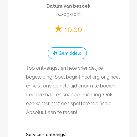
2
-
6
60
minuten
Datum van bezoek
Break-in
€20- €30 p.p.
04-09-2021
Film
Kunst
10.00
Gemiddeld
Top ontvangst en hele vriendelijke
begeleiding! Spel begint heel erg origineel
en wist ons de hele tijd enorm te boeien!
Leuk verhaal en knappe inrichting. Ook
een kamer met een spetterende finale!
Absoluut aan te raden!
Service - ontvangst