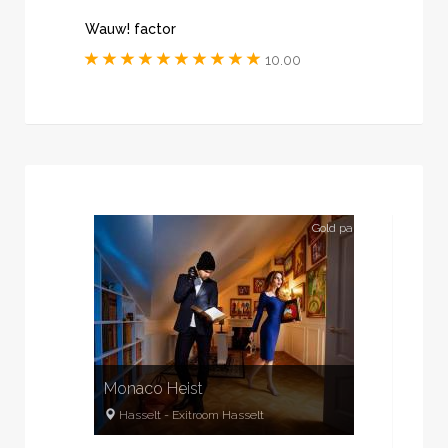
Wauw! factor
10.00
Gold partner
Monaco Heist
Hasselt
-
Exitroom Hasselt