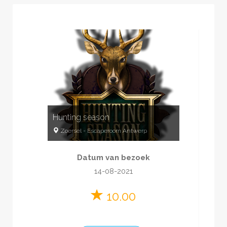
Hunting season
Zoersel
-
Escaperoom Antwerp
4
-
6
60
minuten
Datum van bezoek
€119 per kamer
14-08-2021
10.00